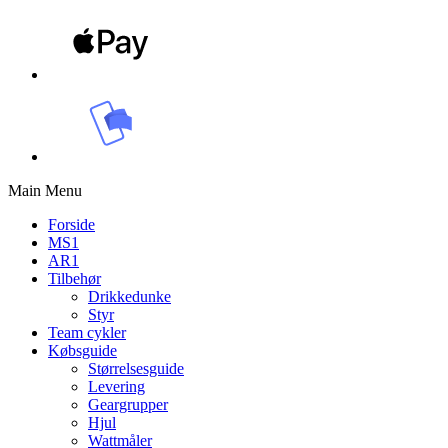
Main Menu
Forside
MS1
AR1
Tilbehør
Drikkedunke
Styr
Team cykler
Købsguide
Størrelsesguide
Levering
Geargrupper
Hjul
Wattmåler