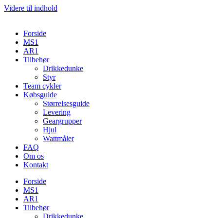
Videre til indhold
Forside
MS1
AR1
Tilbehør
Drikkedunke
Styr
Team cykler
Købsguide
Størrelsesguide
Levering
Geargrupper
Hjul
Wattmåler
FAQ
Om os
Kontakt
Forside
MS1
AR1
Tilbehør
Drikkedunke