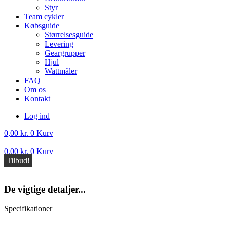
Styr
Team cykler
Købsguide
Størrelsesguide
Levering
Geargrupper
Hjul
Wattmåler
FAQ
Om os
Kontakt
Log ind
0,00
kr.
0
Kurv
0,00
kr.
0
Kurv
Tilbud!
De vigtige detaljer...
Specifikationer