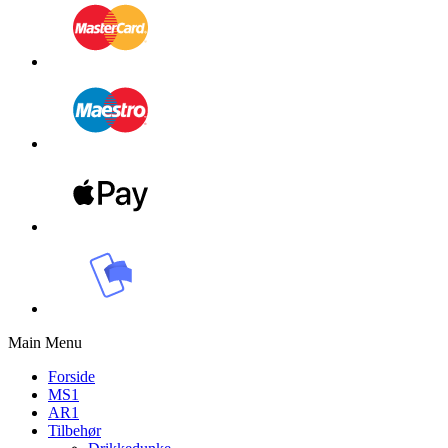
Main Menu
Forside
MS1
AR1
Tilbehør