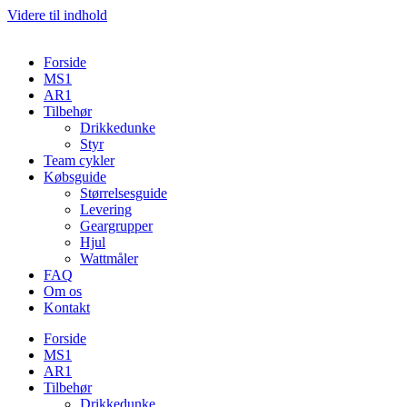
Videre til indhold
Forside
MS1
AR1
Tilbehør
Drikkedunke
Styr
Team cykler
Købsguide
Størrelsesguide
Levering
Geargrupper
Hjul
Wattmåler
FAQ
Om os
Kontakt
Forside
MS1
AR1
Tilbehør
Drikkedunke