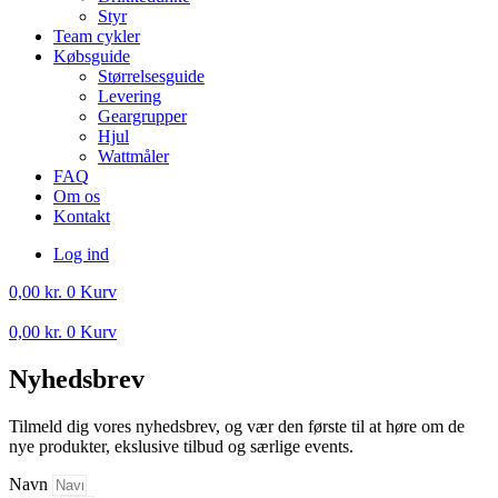
Styr
Team cykler
Købsguide
Størrelsesguide
Levering
Geargrupper
Hjul
Wattmåler
FAQ
Om os
Kontakt
Log ind
0,00
kr.
0
Kurv
0,00
kr.
0
Kurv
Nyhedsbrev
Tilmeld dig vores nyhedsbrev, og vær den første til at høre om de
nye produkter, ekslusive tilbud og særlige events.
Navn