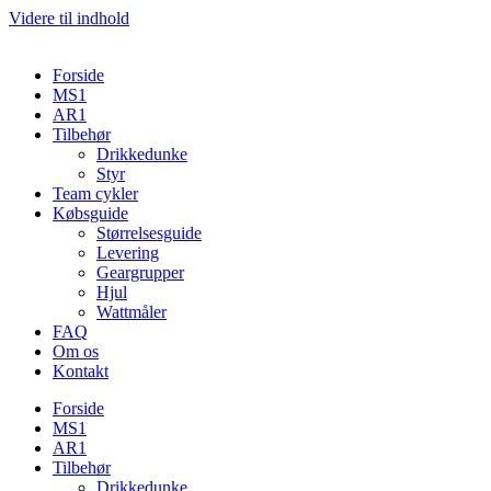
Videre til indhold
Forside
MS1
AR1
Tilbehør
Drikkedunke
Styr
Team cykler
Købsguide
Størrelsesguide
Levering
Geargrupper
Hjul
Wattmåler
FAQ
Om os
Kontakt
Forside
MS1
AR1
Tilbehør
Drikkedunke