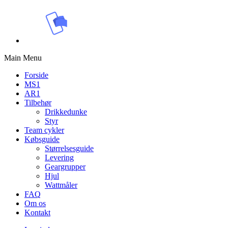
Main Menu
Forside
MS1
AR1
Tilbehør
Drikkedunke
Styr
Team cykler
Købsguide
Størrelsesguide
Levering
Geargrupper
Hjul
Wattmåler
FAQ
Om os
Kontakt